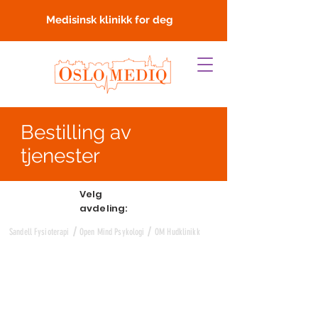
Medisinsk klinikk for deg
Bestilling av
tjenester
Velg
avdeling:
/
/
Sandell Fysioterapi
Open Mind Psykologi
OM Hudklinikk